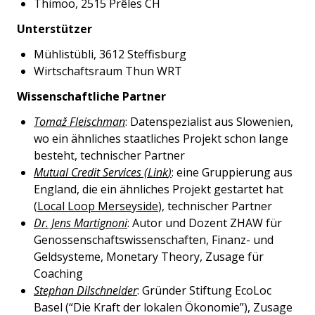
Thimoo
, 2515 Prêles CH
Unterstützer
Mühlistübli
, 3612 Steffisburg
Wirtschaftsraum Thun WRT
Wissenschaftliche Partner
Tomaž Fleischman
: Datenspezialist aus Slowenien,
wo ein ähnliches staatliches Projekt schon lange
besteht, technischer Partner
Mutual Credit Services (
Link
)
: eine Gruppierung aus
England, die ein ähnliches Projekt gestartet hat
(
Local Loop Merseyside
), technischer Partner
Dr. Jens Martignoni
: Autor und Dozent ZHAW für
Genossenschaftswissenschaften, Finanz- und
Geldsysteme, Monetary Theory, Zusage für
Coaching
Stephan Dilschneider
: Gründer Stiftung EcoLoc
Basel (“Die Kraft der lokalen Ökonomie”), Zusage